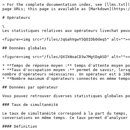
> For the complete documentation index, see [llms.txt](
page URLs; this page is available as [Markdown](https:/
# Opérateurs

\

Les statistiques relatives aux opérateurs livechat peuv
<figure><img src="/files/JqGahVgwY5QOIDb0deq5" alt=""><
## Données globales

<figure><img src="/files/QXIkNoaCD3w7MgtDqASD" alt=""><
* **Temps de réponse moyen :** temps d'attente moyen po
* **Taux d'occupation moyen :** permet de savoir, lorsq
nombre d'opérateurs nécessaires. Un opérateur est à 100
* **Nombre maximum d'opérateurs connectés en même temps
## Données par opérateur

Vous pouvez retrouver diverses statistiques globales po
### Taux de simultanéité

Le taux de simultanéité correspond à la part du temps, 
conversations en même temps. Ce taux permet d’analyser 
#### Définition
