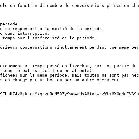
ulé en fonction du nombre de conversations prises en cha
période.

e correspondant à la moitié de la période.

e sans interruption.

 temps sur l’intégralité de la période.

usieurs conversations simultanément pendant une même pér
niquement au temps passé en livechat, car une partie du 
rsque le bot est actif ou en attente).

fichées sur la même période, mais toutes ne sont pas néc
s en charge par un bot ou par un autre opérateur.

9EUsHZ4z6jkqreMxqqznRoM5RZySwa4cUsA6fVdWhzWLi6X0ddnIVS9u