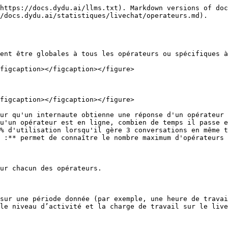
https://docs.dydu.ai/llms.txt). Markdown versions of doc
/docs.dydu.ai/statistiques/livechat/operateurs.md).

ent être globales à tous les opérateurs ou spécifiques à
figcaption></figcaption></figure>

figcaption></figcaption></figure>

ur qu'un internaute obtienne une réponse d'un opérateur 
u'un opérateur est en ligne, combien de temps il passe e
% d'utilisation lorsqu'il gère 3 conversations en même t
 :** permet de connaître le nombre maximum d'opérateurs 
ur chacun des opérateurs.

sur une période donnée (par exemple, une heure de travai
le niveau d’activité et la charge de travail sur le live