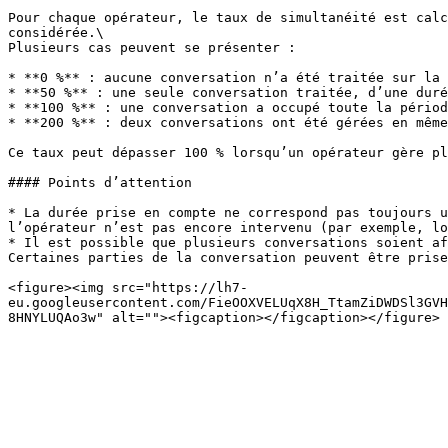
Pour chaque opérateur, le taux de simultanéité est calc
considérée.\

Plusieurs cas peuvent se présenter :

* **0 %** : aucune conversation n’a été traitée sur la 
* **50 %** : une seule conversation traitée, d’une duré
* **100 %** : une conversation a occupé toute la périod
* **200 %** : deux conversations ont été gérées en même
Ce taux peut dépasser 100 % lorsqu’un opérateur gère pl
#### Points d’attention

* La durée prise en compte ne correspond pas toujours u
l’opérateur n’est pas encore intervenu (par exemple, lo
* Il est possible que plusieurs conversations soient af
Certaines parties de la conversation peuvent être prise
<figure><img src="https://lh7-
eu.googleusercontent.com/FieOOXVELUqX8H_TtamZiDWDSl3GVH