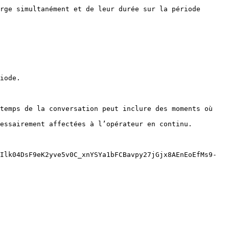
rge simultanément et de leur durée sur la période 
iode.

temps de la conversation peut inclure des moments où 
essairement affectées à l’opérateur en continu. 
Ilk04DsF9eK2yve5v0C_xnYSYa1bFCBavpy27jGjx8AEnEoEfMs9-