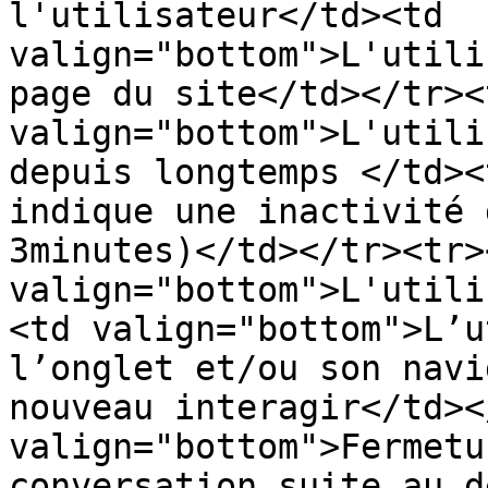
l'utilisateur</td><td 
valign="bottom">L'utili
page du site</td></tr><
valign="bottom">L'utili
depuis longtemps </td><
indique une inactivité 
3minutes)</td></tr><tr><
valign="bottom">L'utili
<td valign="bottom">L’u
l’onglet et/ou son navi
nouveau interagir</td><
valign="bottom">Fermetu
conversation suite au d