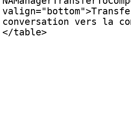
NAManagerTransferToComp
valign="bottom">Transfe
conversation vers la co