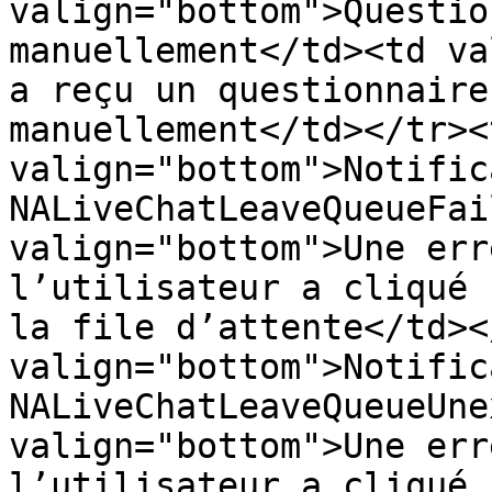
valign="bottom">Questio
manuellement</td><td va
a reçu un questionnaire
manuellement</td></tr><
valign="bottom">Notific
NALiveChatLeaveQueueFai
valign="bottom">Une err
l’utilisateur a cliqué 
la file d’attente</td><
valign="bottom">Notific
NALiveChatLeaveQueueUne
valign="bottom">Une err
l’utilisateur a cliqué 