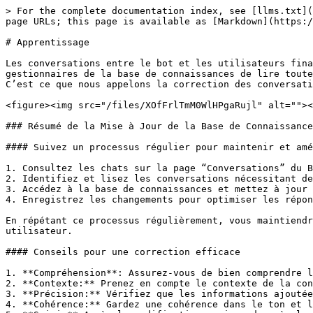
> For the complete documentation index, see [llms.txt](
page URLs; this page is available as [Markdown](https:/
# Apprentissage

Les conversations entre le bot et les utilisateurs fina
gestionnaires de la base de connaissances de lire toute
C’est ce que nous appelons la correction des conversati
<figure><img src="/files/XOfFrlTmM0WlHPgaRujl" alt=""><
### Résumé de la Mise à Jour de la Base de Connaissance
#### Suivez un processus régulier pour maintenir et amé
1. Consultez les chats sur la page “Conversations” du B
2. Identifiez et lisez les conversations nécessitant de
3. Accédez à la base de connaissances et mettez à jour 
4. Enregistrez les changements pour optimiser les répon
En répétant ce processus régulièrement, vous maintiendr
utilisateur.

#### Conseils pour une correction efficace

1. **Compréhension**: Assurez-vous de bien comprendre l
2. **Contexte:** Prenez en compte le contexte de la con
3. **Précision:** Vérifiez que les informations ajoutée
4. **Cohérence:** Gardez une cohérence dans le ton et l