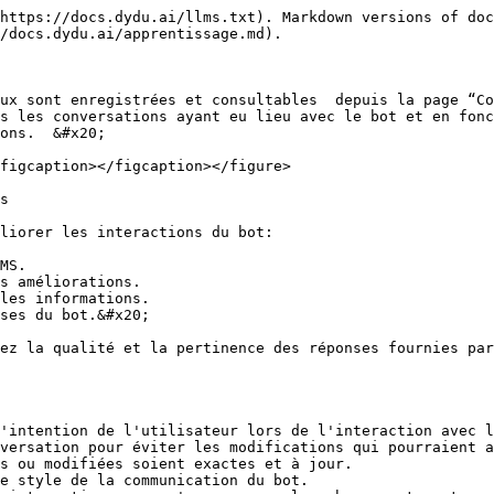
https://docs.dydu.ai/llms.txt). Markdown versions of doc
/docs.dydu.ai/apprentissage.md).

ux sont enregistrées et consultables  depuis la page “Co
s les conversations ayant eu lieu avec le bot et en fonc
ons.  &#x20;

figcaption></figcaption></figure>

s

liorer les interactions du bot:

MS.

s améliorations.

les informations.

ses du bot.&#x20;

ez la qualité et la pertinence des réponses fournies par
'intention de l'utilisateur lors de l'interaction avec l
versation pour éviter les modifications qui pourraient a
s ou modifiées soient exactes et à jour.

e style de la communication du bot.
